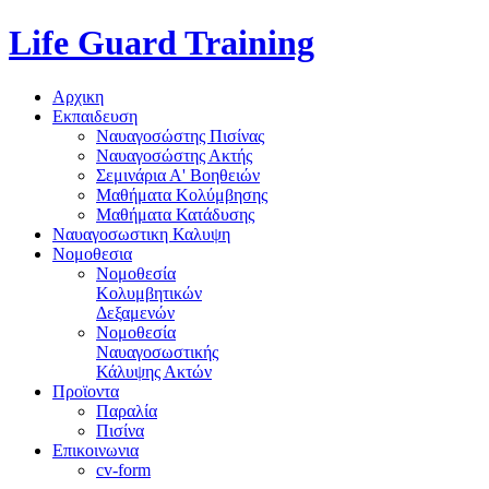
Life Guard Training
Αρχικη
Εκπαιδευση
Ναυαγοσώστης Πισίνας
Ναυαγοσώστης Ακτής
Σεμινάρια Α' Βοηθειών
Μαθήματα Κολύμβησης
Μαθήματα Κατάδυσης
Ναυαγοσωστικη Καλυψη
Νομοθεσια
Νομοθεσία
Κολυμβητικών
Δεξαμενών
Νομοθεσία
Ναυαγοσωστικής
Κάλυψης Ακτών
Προϊοντα
Παραλία
Πισίνα
Επικοινωνια
cv-form