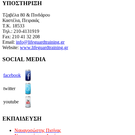
ΥΠΟΣΤΗΡΙΞΗ
Τζαβέλα 80 & Πινδάρου
Καστέλα, Πειραιάς
Τ.Κ.
18533
Τηλ.: 210-4131919
Fax:
210 41 32 208
Email:
info@lifeguardtraining.gr
Website:
www.lifeguardtraining.gr
SOCIAL MEDIA
facebook
twitter
youtube
ΕΚΠΑΙΔΕΥΣΗ
Ναυαγοσώστης Πισίνας