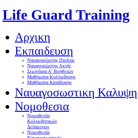
Life Guard Training
Αρχικη
Εκπαιδευση
Ναυαγοσώστης Πισίνας
Ναυαγοσώστης Ακτής
Σεμινάρια Α' Βοηθειών
Μαθήματα Κολύμβησης
Μαθήματα Κατάδυσης
Ναυαγοσωστικη Καλυψη
Νομοθεσια
Νομοθεσία
Κολυμβητικών
Δεξαμενών
Νομοθεσία
Ναυαγοσωστικής