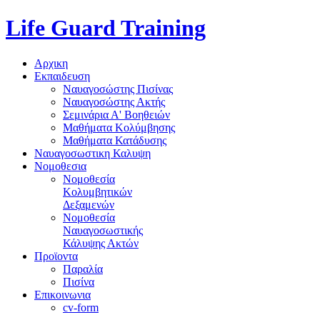
Life Guard Training
Αρχικη
Εκπαιδευση
Ναυαγοσώστης Πισίνας
Ναυαγοσώστης Ακτής
Σεμινάρια Α' Βοηθειών
Μαθήματα Κολύμβησης
Μαθήματα Κατάδυσης
Ναυαγοσωστικη Καλυψη
Νομοθεσια
Νομοθεσία
Κολυμβητικών
Δεξαμενών
Νομοθεσία
Ναυαγοσωστικής
Κάλυψης Ακτών
Προϊοντα
Παραλία
Πισίνα
Επικοινωνια
cv-form