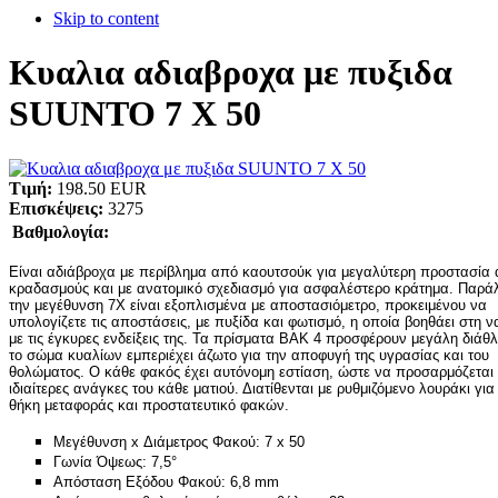
Skip to content
Κυαλια αδιαβροχα με πυξιδα
SUUNTO 7 X 50
Τιμή:
198.50 EUR
Επισκέψεις:
3275
Βαθμολογία:
Είναι αδιάβροχα με περίβλημα από καουτσούκ για μεγαλύτερη προστασία 
κραδασμούς και με ανατομικό σχεδιασμό για ασφαλέστερο κράτημα. Παρά
την μεγέθυνση 7Χ είναι εξοπλισμένα με αποστασιόμετρο, προκειμένου να
υπολογίζετε τις αποστάσεις, με πυξίδα και φωτισμό, η οποία βοηθάει στη 
με τις έγκυρες ενδείξεις της. Τα πρίσματα ΒΑΚ 4 προσφέρουν μεγάλη διάθ
το σώμα κυαλίων εμπεριέχει άζωτο για την αποφυγή της υγρασίας και του
θολώματος. Ο κάθε φακός έχει αυτόνομη εστίαση, ώστε να προσαρμόζεται 
ιδιαίτερες ανάγκες του κάθε ματιού. Διατίθενται με ρυθμιζόμενο λουράκι για
θήκη μεταφοράς και προστατευτικό φακών.
Μεγέθυνση x Διάμετρος Φακού: 7 x 50
Γωνία Όψεως: 7,5°
Απόσταση Εξόδου Φακού: 6,8 mm