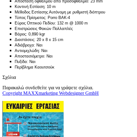
Απόσταση οφθαλμού από προσοφθάλμιο: 23 mm
Κοντινή Εστίαση: 10 m
Μέθοδος Εστίασης Αυτόνομη με ρυθμιστή διόπτρου
Τύπος Πρίσματος: Porro BAK-4
Εύρος Οπτικού Πεδίου: 132 m @ 1000 m
Επιστρώσεις Φακών Πολλαπλές
Βάρος: 0,890 kgr
Διαστάσεις: 20 x 8 x 15 cm
Αδιάβροχα: Ναι
Αντιομιχλώδη: Ναι
Αποστασιόμετρο: Ναι
Πυξίδα: Ναι
Περίβλημα Καουτσούκ
Σχόλια
Παρακαλώ συνδεθείτε για να γράψετε σχόλια.
Copyright MAXXmarketing Webdesigner GmbH