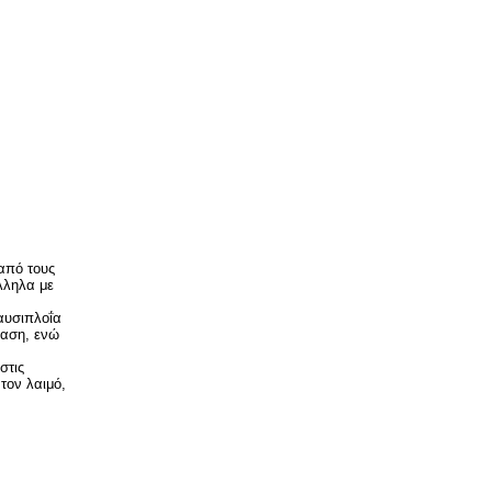
από τους
λληλα με
ναυσιπλοΐα
λαση, ενώ
στις
 τον λαιμό,